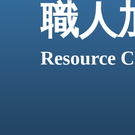
職人
Resource C