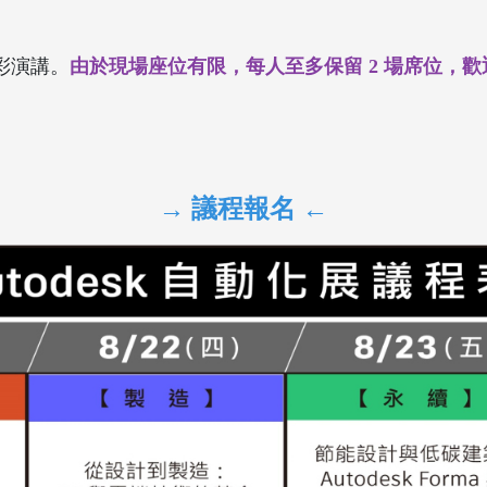
。
場精彩演講。
由於現場座位有限，每人至多保留 2 場席位，
→ 議程報名 ←